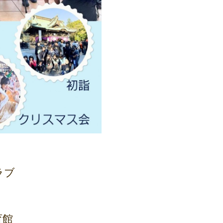
ラブ
育館