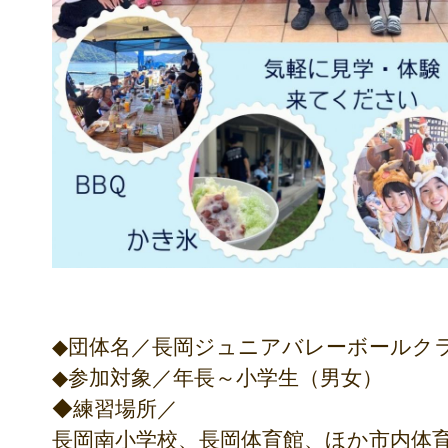
◆団体名／長岡ジュニアバレーボールク
◆参加対象／年長～小学生（男女）
◆練習場所／
長岡南小学校、長岡体育館、ほか市内体